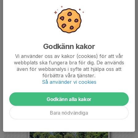
sida väldigt glada att detta äntligen är på plats! En mäktig
invigning kommer hållas i augusti....
Läs mer
Anmäl intresse att jobba på Pilsbocupen
Godkänn kakor
2026
Vi använder oss av kakor (cookies) för att vår
16 maj, 18:00
webbplats ska fungera bra för dig. De används
även för webbanalys i syfte att hjälpa oss att
förbättra våra tjänster.
Så använder vi cookies
Godkänn alla kakor
Bara nödvändiga