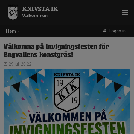
KNIVSTA IK
Välkommen!
Logga in
Hem
Välkomna på invigningsfesten för
Engvallens konstgräs!
29 jul, 20:22