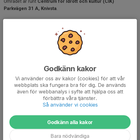
Området är runt
Centrum för Idrott och kultur (CIK)
Parkvägen 31 A, Knivsta
.
Sista anmälningsdag är den 19 april 2026.
Skolklasser har 50% på platsavgiften. Kontakta oss på mejl (se
nedan) för mer information.
Barn- och ungdomsidrottsföreningar från Knivsta Kommun har i
år möjlighet att få en gratis plats på Knivsta marknad. Kontakta
Godkänn kakor
oss på mejl (se nedan) för mer information.
Vi använder oss av kakor (cookies) för att vår
webbplats ska fungera bra för dig. De används
Min plats på Knivsta marknad 2026
även för webbanalys i syfte att hjälpa oss att
förbättra våra tjänster.
Klicka här för att komma till anmälningsformulär
Så använder vi cookies
Vid specifika förfrågningar om marknaden kontakta
Godkänn alla kakor
marknadskommittén via e-post:
knivstamarknad@knivstaik.se
Bara nödvändiga