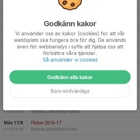
20:30-22:00
ENGVALLENS KONSTGRÄS
Tis 11/8
Målvaktsträning
Godkänn kakor
18:30-19:45
ENGVALLENS KONSTGRÄS (5-mannadelen)
Vi använder oss av kakor (cookies) för att vår
Tis 11/8
Herrlaget
webbplats ska fungera bra för dig. De används
19:30-21:00
ENGVALLENS KONSTGRÄS
även för webbanalys i syfte att hjälpa oss att
Ons 12/8
Herr Knivsta IK - Vaksala SK3
förbättra våra tjänster.
18:00-21:00
ENGVALLENS KONSTGRÄS
Så använder vi cookies
Tor 13/8
U17
18:00-19:30
ENGVALLENS KONSTGRÄS
Godkänn alla kakor
Tor 13/8
Herrlaget
Bara nödvändiga
19:30-21:00
ENGVALLENS KONSTGRÄS
Lör 15/8
U17 Knivsta IK - SK Iron
11:30-14:00
ENGVALLENS KONSTGRÄS
Mån 17/8
Flickor 2016-17
17:15-19:00
ENGVALLENS KONSTGRÄS