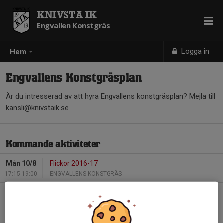
KNIVSTA IK
Engvallen Konstgräs
Logga in
Hem
Engvallens Konstgräsplan
Är du intresserad av att hyra Engvallens konstgräsplan? Mejla till
kansli@knivstaik.se
Kommande aktiviteter
Mån 10/8
Flickor 2016-17
17:15-19:00
ENGVALLENS KONSTGRÄS
Mån 10/8
U15/U17
19:00-20:30
ENGVALLENS KONSTGRÄS
Mån 10/8
Alsike IF träning 1/2 plan