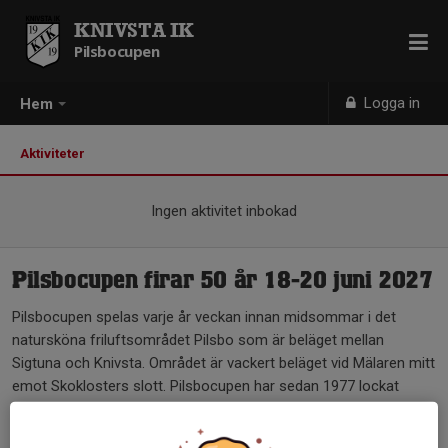
KNIVSTA IK
Pilsbocupen
Logga in
Hem
Aktiviteter
Ingen aktivitet inbokad
Pilsbocupen firar 50 år 18-20 juni 2027
Pilsbocupen spelas varje år veckan innan midsommar i det
natursköna friluftsområdet Pilsbo som är beläget mellan
Sigtuna och Knivsta. Området är vackert beläget vid Mälaren mitt
emot Skoklosters slott. Pilsbocupen har sedan 1977 lockat
massor av tjejer och killar att spela fotbollsmatcher i två dagar.
Det brukar delta ca 100 lag från ett 20-tal klubbar. Under cupen