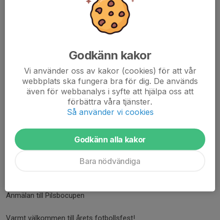
spelas drygt 240 matcher.
Mellan matcherna kan man roa sig med andra aktiviteter eller ta
sig ett dop i Mälaren. Cupen erbjuder även möjlighet till
övernattning/camping.
Godkänn kakor
Vi använder oss av kakor (cookies) för att vår
Målgrupp
webbplats ska fungera bra för dig. De används
Årets Pilsbocup är öppen för killar och tjejer som är födda 2016-
även för webbanalys i syfte att hjälpa oss att
2019.
förbättra våra tjänster.
Så använder vi cookies
Födda 2016 & 2017 spelar 7-mot-7
Födda 2018& 2019 spelar 5-mot-5
Godkänn alla kakor
Yngsta gruppen födda 2019 spelar antingen lördag eller söndag
Bara nödvändiga
och anmälningsavgiften är 0 kr.
Anmälan är öppen, följ länken nedan
Anmälan till Pilsbocupen
Varmt välkommen till årets fotbollsfest!