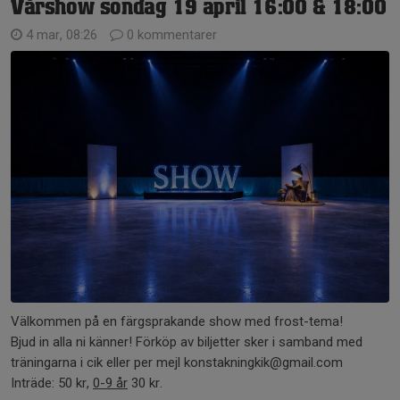
Vårshow söndag 19 april 16:00 & 18:00
4 mar, 08:26
0 kommentarer
Välkommen på en färgsprakande show med frost-tema!
Bjud in alla ni känner! Förköp av biljetter sker i samband med
träningarna i cik eller per mejl konstakningkik@gmail.com
Inträde: 50 kr,
0-9 år
30 kr.