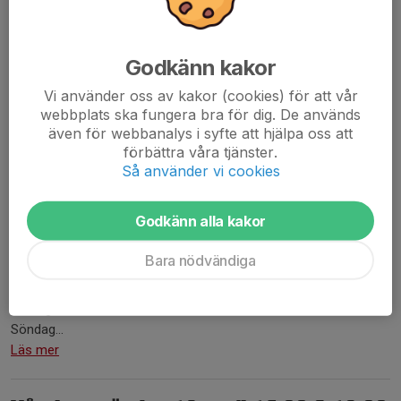
Godkänn kakor
Vi använder oss av kakor (cookies) för att vår
webbplats ska fungera bra för dig. De används
även för webbanalys i syfte att hjälpa oss att
förbättra våra tjänster.
Så använder vi cookies
Söndag 19 april välkomnar vi alla till årets isshow!
Godkänn alla kakor
Föreställning 1 - 16:00 -
SLUTSÅLD
Föreställning 2 - 18:00 - finns biljetter kvar.
Bara nödvändiga
Biljetter säljs främst i ishallen på nedan tider:
Lördag 11/4 kl 15:00-16:30
Söndag...
Läs mer