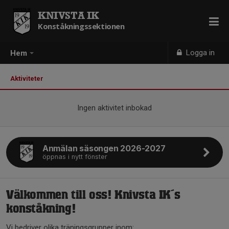
KNIVSTA IK
Konståkningssektionen
Logga in
Hem
Aktiviteter
Ingen aktivitet inbokad
Anmälan säsongen 2026-2027
öppnas i nytt fönster
Välkommen till oss! Knivsta IK´s
konståkning!
Vi bedriver olika träningsgrupper inom: