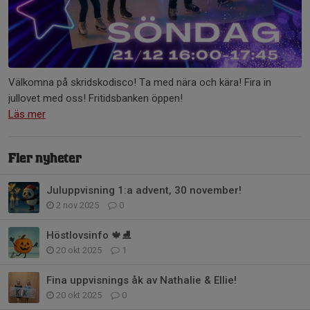
Välkomna på skridskodisco! Ta med nära och kära! Fira in
jullovet med oss! Fritidsbanken öppen!
Läs mer
Fler nyheter
Juluppvisning 1:a advent, 30 november!
2 nov 2025
0
Höstlovsinfo 🍁⛸️
20 okt 2025
1
Fina uppvisnings åk av Nathalie & Ellie!
20 okt 2025
0