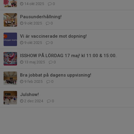
14 okt 2025
0
Pausunderhållning!
9 okt 2025
0
Vi är vaccinerade mot dopning!
9 okt 2025
0
ISSHOW PÅ LÖRDAG 17 maj! kl 11:00 & 15:00.
13 maj 2025
0
Bra jobbat på dagens uppvisning!
9 feb 2025
0
Julshow!
2 dec 2024
0