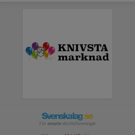
För
smarta
idrottsföreningar