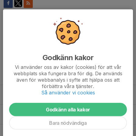
Kommentarer
Fanta
1 nov 2025
Vart är ÖNSKELÅDANNN?!?!
Godkänn kakor
Vi använder oss av kakor (cookies) för att vår
webbplats ska fungera bra för dig. De används
Tidigare nyheter
även för webbanalys i syfte att hjälpa oss att
förbättra våra tjänster.
Uppstartsläger 14-17 augusti, från märke 4
Så använder vi cookies
11 maj, 06:00
0
Godkänn alla kakor
Anmälan till säsongen 2026–2027 är nu öppen!
5 maj, 09:18
0
Bara nödvändiga
Isshow söndag 19 april