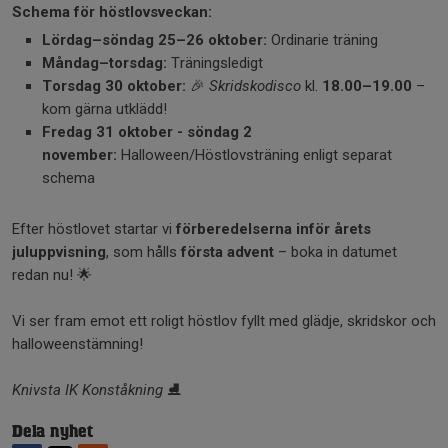
Schema för höstlovsveckan:
Lördag–söndag 25–26 oktober:
Ordinarie träning
Måndag–torsdag:
Träningsledigt
Torsdag 30 oktober:
🎉
Skridskodisco
kl.
18.00–19.00
–
kom gärna utklädd!
Fredag 31 oktober -
söndag 2
november:
Halloween/Höstlovsträning enligt separat
schema
Efter höstlovet startar vi
förberedelserna inför årets
juluppvisning
, som hålls
första advent
– boka in datumet
redan nu! 🌟
Vi ser fram emot ett roligt höstlov fyllt med glädje, skridskor och
halloweenstämning!
Knivsta IK Konståkning
⛸️
Dela nyhet