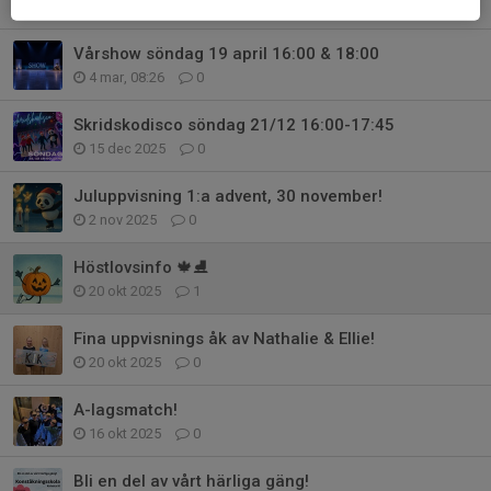
9 apr, 20:19
0
Vårshow söndag 19 april 16:00 & 18:00
4 mar, 08:26
0
Skridskodisco söndag 21/12 16:00-17:45
15 dec 2025
0
Juluppvisning 1:a advent, 30 november!
2 nov 2025
0
Höstlovsinfo 🍁⛸️
20 okt 2025
1
Fina uppvisnings åk av Nathalie & Ellie!
20 okt 2025
0
A-lagsmatch!
16 okt 2025
0
Bli en del av vårt härliga gäng!