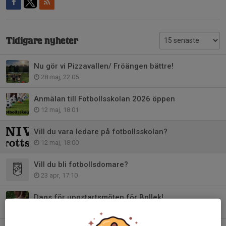
Tidigare nyheter
Nu gör vi Pizzavallen/ Fröängen bättre!
28 maj, 22:05
Anmälan till Fotbollsskolan 2026 öppen
12 maj, 18:01
Vill du vara ledare på fotbollsskolan?
12 maj, 18:00
Vill du bli fotbollsdomare?
23 apr, 17:10
Dags för uppstartsmöten för Bollek!
11 apr, 20:32