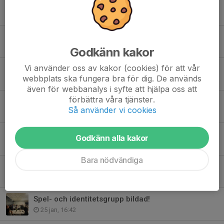
Teknikträning för tjejer som spelar 7 mot 7!
9 apr, 14:51
Specialträning för målvakter!
7 apr, 18:45
Godkänn kakor
Vi använder oss av kakor (cookies) för att vår
Ny fotbollssektion vald
webbplats ska fungera bra för dig. De används
20 mar, 14:46
även för webbanalys i syfte att hjälpa oss att
förbättra våra tjänster.
Historiens vingslag över Engvallen
Så använder vi cookies
28 feb, 17:39
Samordningsmöte för ledare och tränare i KIK-fotboll
Godkänn alla kakor
20 feb, 13:26
Bara nödvändiga
Anmälan till Pilsbocupen 2026
13 feb, 15:00
Spel- och identitetsgrupp bildad!
25 jan, 16:42