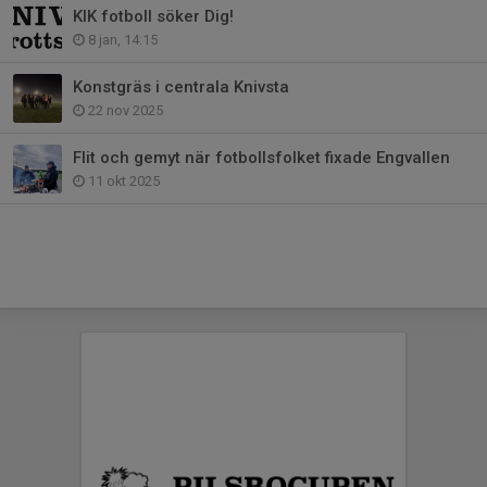
KIK fotboll söker Dig!
8 jan, 14:15
Konstgräs i centrala Knivsta
22 nov 2025
Flit och gemyt när fotbollsfolket fixade Engvallen
11 okt 2025