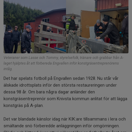
Veteraner som Lasse och Tommy, styrelsefolk, tränare och grabbar från A-
laget hjälptes åt att förbereda Engvallen inför konstgräsentreprenörens
intåg.
Det har spelats fotboll på Engvallen sedan 1928. Nu står vår
älskade idrottsplats inför den största restaureringen under
dessa 98 år. Om bara några dagar anländer den
konstgräsentreprenör som Knivsta kommun anlitat för att lägga
konstgräs på A-plan.
Det var blandade känslor idag när KIK:are tillsammans i lera och
smältande snö förberedde anläggningen inför omgörningen.