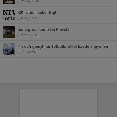
25 jan, 16:42
KIK fotboll söker Dig!
8 jan, 14:15
Konstgräs i centrala Knivsta
22 nov 2025
Flit och gemyt när fotbollsfolket fixade Engvallen
11 okt 2025