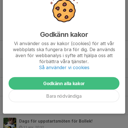
Dela nyhet
Godkänn kakor
Tidigare nyheter
Vi använder oss av kakor (cookies) för att vår
Nu gör vi Pizzavallen/ Fröängen bättre!
webbplats ska fungera bra för dig. De används
28 maj, 22:05
även för webbanalys i syfte att hjälpa oss att
förbättra våra tjänster.
Anmälan till Fotbollsskolan 2026 öppen
Så använder vi cookies
12 maj, 18:01
Godkänn alla kakor
Vill du vara ledare på fotbollsskolan?
12 maj, 18:00
Bara nödvändiga
Vill du bli fotbollsdomare?
23 apr, 17:10
Dags för uppstartsmöten för Bollek!
11 apr, 20:32