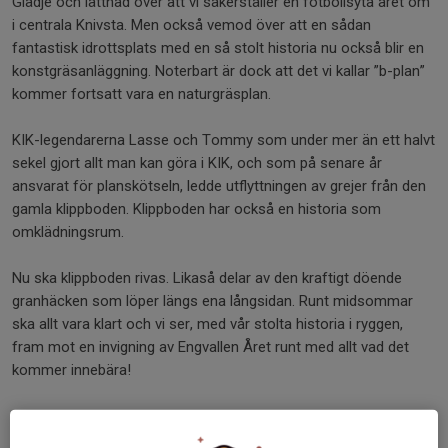
Glädje och lättnad över att vi säkerställer en fotbollsyta året om
i centrala Knivsta. Men också vemod över att en sådan
fantastisk idrottsplats med en så stolt historia nu också blir en
konstgräsanläggning. Noterbart är dock att det vi kallar ”b-plan”
kommer fortsatt vara en naturgräsplan.
KIK-legendarerna Lasse och Tommy som under mer än ett halvt
sekel gjort allt man kan göra i KIK, och som på senare år
ansvarat för planskötseln, ledde utflyttningen av grejer från den
gamla klippboden. Klippboden har också en historia som
omklädningsrum.
Nu ska klippboden rivas. Likaså delar av den kraftigt döende
granhäcken som löper längs ena långsidan. Runt midsommar
ska allt vara klart och vi ser, med vår stolta historia i ryggen,
fram mot en invigning av Engvallen Året runt med allt vad det
kommer innebära!
/ Alex Bengtsson, fotbollssektionen.