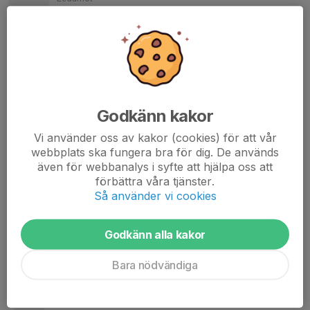
073-390 00 33
adam.fogelfors@gmail.com
Catharina Borgström
Ledamot
070-227 32 55
catharina@nudel.se
Godkänn kakor
Erik Bergström
Vi använder oss av kakor (cookies) för att vår
Ledamot
webbplats ska fungera bra för dig. De används
även för webbanalys i syfte att hjälpa oss att
073-637 72 08
domare@knivstaik.se
förbättra våra tjänster.
Så använder vi cookies
Mikael Björklund
Ledamot, ekonomi
Godkänn alla kakor
070-543 98 76
ekonomi.fotboll@knivstaik.se
Bara nödvändiga
Robin Larsson
Ledamot