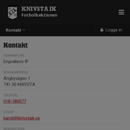
KNIVSTA IK
Fotbollsektionen
Logga in
Kontakt
Kontakt
HEMMAPLAN
Engvallens IP
BESÖKSADRESS
Ängbyvägen 1
741 30 KNIVSTA
TELEFON
018-380077
E-POST
kansli@knivstaik.se
BESÖKSTIDER