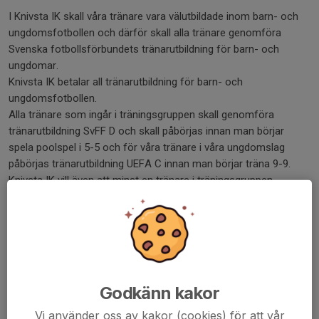
I Knivsta IK skall våra tränare vara välutbildade inom barn- och
ungdomsfotbollen och därför skall alla tränare genomföra
Svenska fotbollsförbundets tränarutbildning för barn- och
ungdomar.
Knivsta IK betalar all tränarutbildning för barn- och
ungdomsfotbollen.
Alla tränare som ingår i träningsgruppen skall genomföra
tränarutbildning SvFF D och skall påbörjas innan man börjar
spela poolspel i 5-5 och för våra tränare i våra ungdomslag
påbörjas tränarutbildning UEFA C innan man börjar träna 9-9.
Knivsta IK vill även att minst en tränare i träningsgruppen
genomför tränarutbildning för målvakter.
Nedan följer länkar till beskrivning av utbildningar:
Tränarutbildning och aktuella kurser
Innan anmälan skall man kontakta föreningens
Godkänn kakor
utbildningsansvarig.
Vi använder oss av kakor (cookies) för att vår