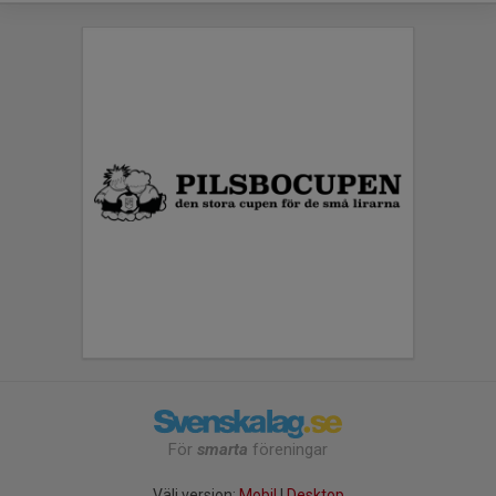
För
smarta
föreningar
Välj version:
Mobil
|
Desktop