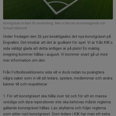
Konstgräset är klart för användning. Men vi ber om ansvarstagande och
fortsatt tålamod!
Under fredagen den 26 juni besiktigades det nya konstgräset på
Engvallen. Det innebär att det är godkänt för spel. Vi är från KIK:s
sida väldigt glada att detta äntligen är på plats! En mäktig
invigning kommer hållas i augusti. Vi kommer snart gå ut med
mer information om den.
Från Fotbollssektionens sida vill vi dock redan nu poängtera
några saker som vi vill att ledare, spelare, medlemmar och andra
känner till och respekterar:
1. För att konstgräset ska hålla över tid och för att en massa
onödiga och dyra reperationer inte ska behövas måste reglerna
gällande konstgräset hållas. Läs skyltarna och följer reglerna
som sitter runt konstgräset. Som ledare i KIK har man ett extra