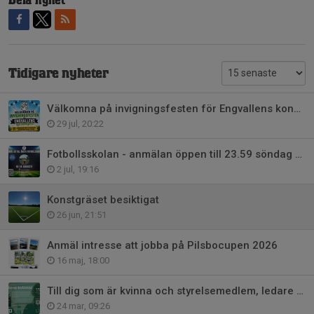
Dela nyhet
Tidigare nyheter
Välkomna på invigningsfesten för Engvallens konstgräs!
29 jul, 20:22
Fotbollsskolan - anmälan öppen till 23.59 söndag 26/7
2 jul, 19:16
Konstgräset besiktigat
26 jun, 21:51
Anmäl intresse att jobba på Pilsbocupen 2026
16 maj, 18:00
Till dig som är kvinna och styrelsemedlem, ledare eller tränare....
24 mar, 09:26