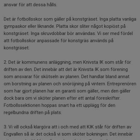
ansvar för att dessa hålls.
Det är fotbollsskor som gäller på konstgräset. Inga platta vanliga
gympaskor eller liknande. Platta skor sliter något kopiöst på
konstgräset. Inga skruvdobbar bör användas. Vi ser med fördel
att fotbollsskor anpassade för konstgräs används på
konstgräset.
2. Det är kommunens anläggning, men Knivsta IK som står för
driften av den. Det innebär att det är Knivsta IK som förening
som ansvarar för skötseln av planen. Det handlar bland annat
om borstning av planen och snöröjning på vintern. Entreprenören
som har gjort planen har en garanti som gäller, men den gäller
dock bara om vi sköter planen efter ett antal föreskrifter.
Fotbollssektionen hoppas snart ha ett upplägg för den
regelbundna driften på plats.
3. Vi vill också klargöra att i och med att KIK står för driften av
Engvallen så är det också vi som sköter bokningen. Det innebär