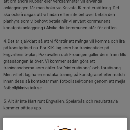
att om andra klubbar eller verksamheter vill använda
anläggningen får man boka via Knivsta IK mot ersättning. Det
ska också sägas att vi hädan efter inte behöver betala den
planhyra som vi behövt betala när vi använt kommunens
konstgräsanläggning i Alsike där kommunen står för driften.
4. Det är självklart så att vi förstår att många vill komma och lira
på konstgräset nu. För KIK-lag som har träningstider på
Engvallens b-plan, Pizzavallen och Fröängen gäller dem fram tills
grässäongen är över. Vi kommer sedan göra ett
träningsschema som gäller för "vintersäsong" och försäsong.
Men vill ett lag ha en enstaka träning på konstgräset eller match
innan dess så kontaktar man fotbollssektionen genom att mejla
fotboll@knivstaik.se.
5. Allt är inte klart runt Engvallen. Spelarbås och resultattavla
kommer sättas upp.
6. Ingången till Engvallen är på långsidan längs Knivstavägen. Har
man tagg så gäller samma kod som när man ska in i klubbhuset.