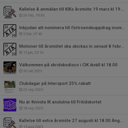
Kallelse & anmälan till KIKs årsmöte 19 mars kl 19.00 på Engvallen
26 feb, 19:30
Inbjudan att nominera till förtroendeuppdrag inom Knivsta IK
5 feb, 07:43
Motioner till årsmötet ska skickas in senast 8 februari
15 jan, 20:16
Välkommen på skridskodisco i CIK ikväll kl 18.00
30 okt 2025
Clubdagar på Intersport 25% rabatt
22 sep 2025
Nu är Knivsta IK anslutna till Fritidskortet
18 sep 2025
Kallelse till extra årsmöte 27 augusti kl 18.00 Ängby Park
19 aug 2025