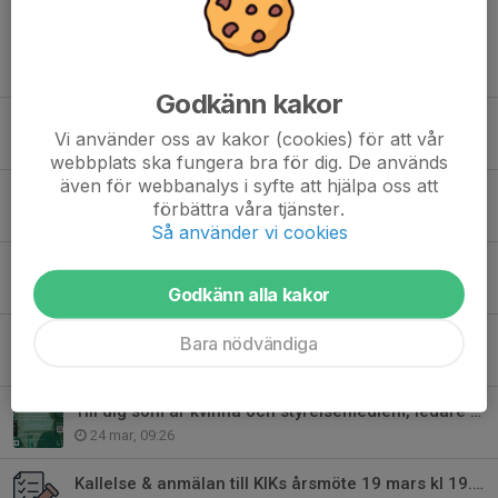
Tidigare nyheter
Godkänn kakor
Välkomna på invigningsfesten för Engvallens konstgräs!
Vi använder oss av kakor (cookies) för att vår
29 jul, 20:22
webbplats ska fungera bra för dig. De används
även för webbanalys i syfte att hjälpa oss att
Fotbollsskolan - anmälan öppen till 23.59 söndag 26/7
förbättra våra tjänster.
2 jul, 19:16
Så använder vi cookies
Konstgräset besiktigat
26 jun, 21:51
Godkänn alla kakor
Anmäl intresse att jobba på Pilsbocupen 2026
Bara nödvändiga
16 maj, 18:00
Till dig som är kvinna och styrelsemedlem, ledare eller tränare....
24 mar, 09:26
Kallelse & anmälan till KIKs årsmöte 19 mars kl 19.00 på Engvallen