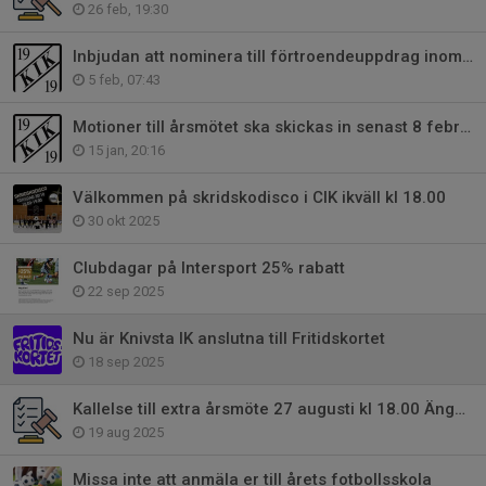
26 feb, 19:30
Inbjudan att nominera till förtroendeuppdrag inom Knivsta IK
5 feb, 07:43
Motioner till årsmötet ska skickas in senast 8 februari
15 jan, 20:16
Välkommen på skridskodisco i CIK ikväll kl 18.00
30 okt 2025
Clubdagar på Intersport 25% rabatt
22 sep 2025
Nu är Knivsta IK anslutna till Fritidskortet
18 sep 2025
Kallelse till extra årsmöte 27 augusti kl 18.00 Ängby Park
19 aug 2025
Missa inte att anmäla er till årets fotbollsskola