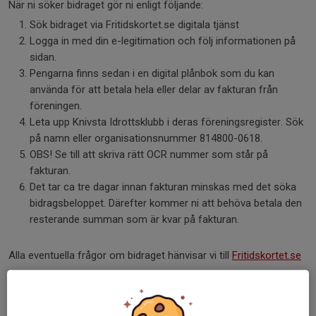
När ni söker bidraget gör ni enligt följande:
Sök bidraget via Fritidskortet.se digitala tjänst
Logga in med din e-legitimation och följ informationen på
sidan.
Pengarna finns sedan i en digital plånbok som du kan
använda för att betala hela eller delar av fakturan från
föreningen.
Leta upp Knivsta Idrottsklubb i deras föreningsregister. Sök
på namn eller organisationsnummer 814800-0618.
OBS! Se till att skriva rätt OCR nummer som står på
fakturan.
Det tar ca tre dagar innan fakturan minskas med det söka
bidragsbeloppet. Därefter kommer ni att behöva betala den
resterande summan som är kvar på fakturan.
Alla eventuella frågor om bidraget hänvisar vi till
Fritidskortet.se
Dela nyhet