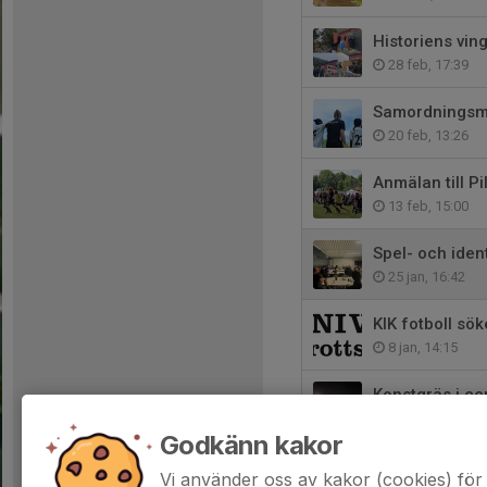
Historiens vin
28 feb, 17:39
Samordningsmöt
20 feb, 13:26
Anmälan till P
13 feb, 15:00
Spel- och iden
25 jan, 16:42
KIK fotboll sök
8 jan, 14:15
Konstgräs i ce
22 nov 2025
Godkänn kakor
Flit och gemyt 
Vi använder oss av kakor (cookies) för 