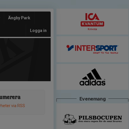
Ängby Park
Logga in
umerera
Evenemang
heter via RSS