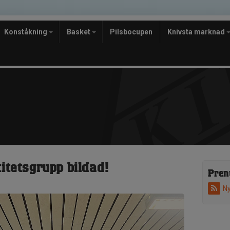
Konståkning
Basket
Pilsbocupen
Knivsta marknad
titetsgrupp bildad!
Pren
Ny