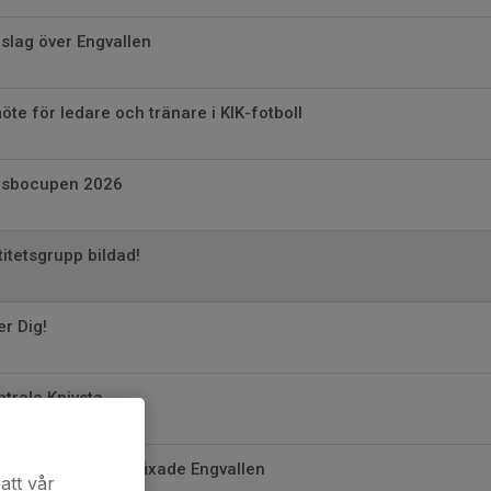
gslag över Engvallen
e för ledare och tränare i KIK-fotboll
ilsbocupen 2026
titetsgrupp bildad!
er Dig!
ntrala Knivsta
när fotbollsfolket fixade Engvallen
att vår