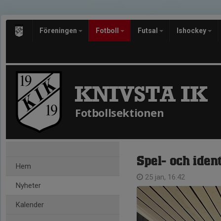
Föreningen
Fotboll
Futsal
Ishockey
KNIVSTA IK
Fotbollsektionen
Spel- och iden
Hem
25 jan, 16:42
Nyheter
Kalender