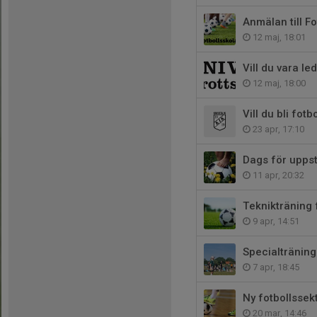
Anmälan till F
12 maj, 18:01
Vill du vara le
12 maj, 18:00
Vill du bli fot
23 apr, 17:10
Dags för uppst
11 apr, 20:32
Teknikträning 
9 apr, 14:51
Specialträning
7 apr, 18:45
Ny fotbollssek
20 mar, 14:46