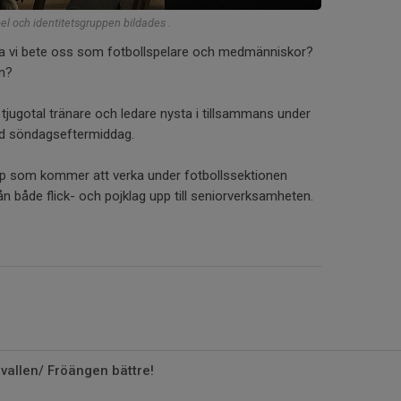
el och identitetsgruppen bildades .
ka vi bete oss som fotbollspelare och medmänniskor?
en?
tjugotal tränare och ledare nysta i tillsammans under
tad söndagseftermiddag.
pp som kommer att verka under fotbollssektionen
n både flick- och pojklag upp till seniorverksamheten.
avallen/ Fröängen bättre!