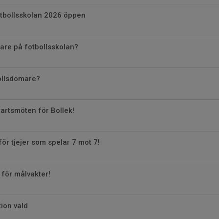
otbollsskolan 2026 öppen
dare på fotbollsskolan?
bollsdomare?
artsmöten för Bollek!
för tjejer som spelar 7 mot 7!
 för målvakter!
tion vald