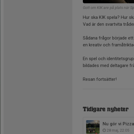
Gott om KIK:are på plats när Sp
Hur ska KIK spela? Hur s
Vad är den svartvita tråd
Sådana frågor började ett 
en kreativ och framåtrik
En spel och identitetsgru
bildades med deltagare frå
Resan fortsätter!
Tidigare nyheter
Nu gör vi Pizz
28 maj, 22:05