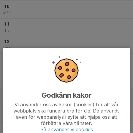
10
Mån
11
Tis
12
Ons
13
Tor
14
Fre
Godkänn kakor
15
Lör
Vi använder oss av kakor (cookies) för att vår
webbplats ska fungera bra för dig. De används
16
även för webbanalys i syfte att hjälpa oss att
Sön
förbättra våra tjänster.
v.12
Så använder vi cookies