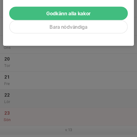
17
Mån
Godkänn alla kakor
18
Bara nödvändiga
Tis
19
Ons
20
Tor
21
Fre
22
Lör
23
Sön
v.13