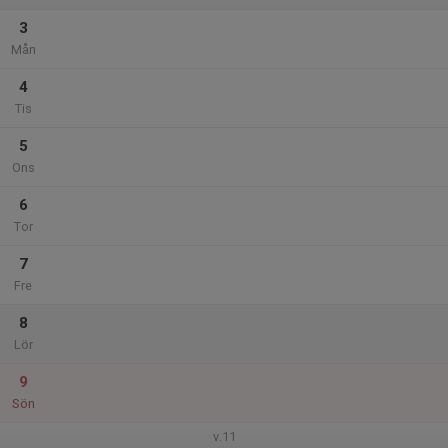
3
Mån
4
Tis
5
Ons
6
Tor
7
Fre
8
Lör
9
Sön
v.11