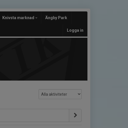
Knivsta marknad
Ängby Park
Logga in