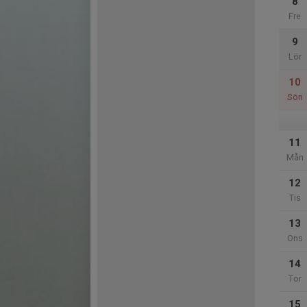
8
Fre
9
Lör
10
Sön
11
Mån
12
Tis
13
Ons
14
Tor
15