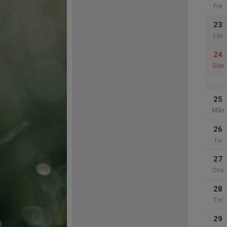
Fre
23
Lör
24
Sön
25
Mån
26
Tis
27
Ons
28
Tor
29