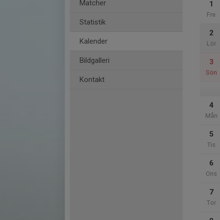
Matcher
1
Fre
Statistik
2
Kalender
Lör
Bildgalleri
3
Sön
Kontakt
4
Mån
5
Tis
6
Ons
7
Tor