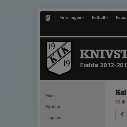
Föreningen
Fotboll
Futsa
KNIVST
Födda 2012-20
Kal
Hem
Gå till
Nyheter
Truppen