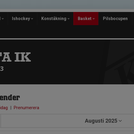
l
Ishockey
Konståkning
Basket
Pilsbocupen
A IK
13
ender
 idag
|
Prenumerera
Augusti 2025