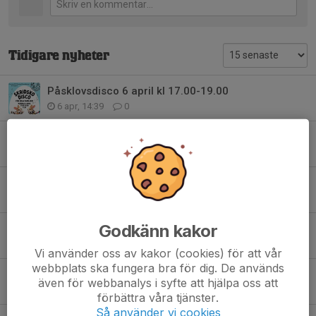
Tidigare nyheter
Påsklovsdisco 6 april kl 17.00-19.00
6 apr, 14:39
0
Påsklovsåkning tisdagen den 31 mars kl. 18-19
22 mar, 09:30
0
Hemmamatch Knivsta IK hockey
17 jan, 15:37
0
Godkänn kakor
Nu startar Tre kronors hockeyskola och Knivsta IKs skridskoskola
10 jan, 12:00
0
Vi använder oss av kakor (cookies) för att vår
webbplats ska fungera bra för dig. De används
TREKRONORS HOCKEYSKOLA VINTERN 2025/26
även för webbanalys i syfte att hjälpa oss att
13 dec 2025
0
förbättra våra tjänster.
Så använder vi cookies