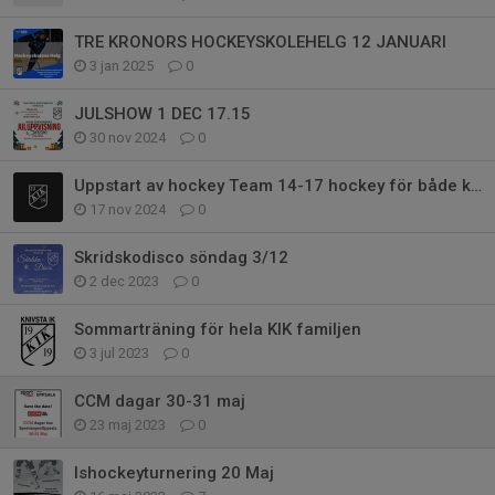
TRE KRONORS HOCKEYSKOLEHELG 12 JANUARI
3 jan 2025
0
JULSHOW 1 DEC 17.15
30 nov 2024
0
Uppstart av hockey Team 14-17 hockey för både killar och tjejer
17 nov 2024
0
Skridskodisco söndag 3/12
2 dec 2023
0
Sommarträning för hela KIK familjen
3 jul 2023
0
CCM dagar 30-31 maj
23 maj 2023
0
Ishockeyturnering 20 Maj