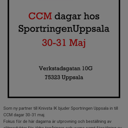
Som ny partner till Knivsta IK bjuder Sportringen Uppsala in till
CCM dagar 30-31 maj.
Fokus för de här dagarna är utprovning och beställning av
elitprodukter för äldre tonåringar och vuxna samt försäljning av