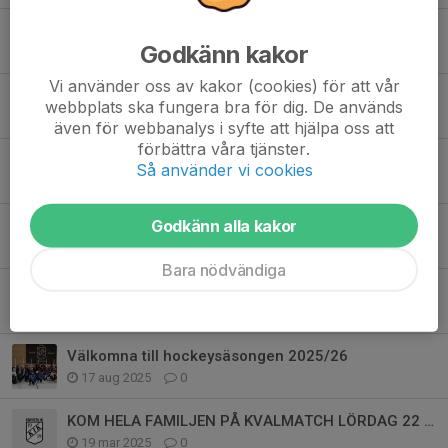
Påsklovsdisco 6 april kl 17.00-19.00
Godkänn kakor
6 apr, 14:39
0
Vi använder oss av kakor (cookies) för att vår
Påsklovsåkning tisdagen den 31 mars kl. 18-19
webbplats ska fungera bra för dig. De används
22 mar, 09:30
0
även för webbanalys i syfte att hjälpa oss att
förbättra våra tjänster.
Hemmamatch Knivsta IK hockey
Så använder vi cookies
17 jan, 15:37
0
Godkänn alla kakor
Nu startar Tre kronors hockeyskola och Knivsta IKs skridskoskola
10 jan, 12:00
0
Bara nödvändiga
TREKRONORS HOCKEYSKOLA VINTERN 2025/26
13 dec 2025
0
Välkomna till hockeysäsongen 2025/26
17 aug 2025
0
KOM HELA FAMILJEN PÅ KVALMATCH LÖRDAG 22 MARS 17.00
19 mar 2025
0