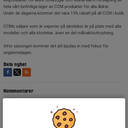
hela vårt befintliga lager av CCM produkter för alla åldrar.
Under de dagarna kommer det vara 15% rabatt på all CCM i butik.
CCMs säljare som är experter på skridskor är på plats med alla
modeller och alla storlekar, även en del målvaktsutrustning.
Inför säsongen kommer det att bjudas in med fokus för
ungdomslagen.
Dela nyhet
Kommentarer
Tidigare nyheter