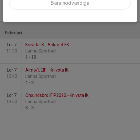
Bara nödvändiga
Lör 24
Knivsta IK - Gamla Upsala SK P11 G
00:00
CIK B
-
Februari
Lör 7
Knivsta IK - Ankaret FK
11:30
Länna Sporthall
1
-
19
Lör 7
Almo/UEIF - Knivsta IK
12:40
Länna Sporthall
4
-
3
Lör 7
Örsundsbro IF P2010 - Knivsta IK
13:50
Länna Sporthall
8
-
3