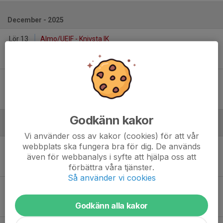
December - 2025
Lör 13
Almo/UEIF - Knivsta IK
14:20
Gottsundaskolan (nya) sporthall
6
-
1
Lör 13
Gamla Upsala SK P11 S - Knivsta IK
16:30
Gottsundaskolan (nya) sporthall
7
-
8
Godkänn kakor
Januari
Vi använder oss av kakor (cookies) för att vår
webbplats ska fungera bra för dig. De används
Sön 11
Knivsta IK - Gamla Upsala SK P11 G
även för webbanalys i syfte att hjälpa oss att
13:30
Nordiahallen Grillby
förbättra våra tjänster.
4
-
4
Så använder vi cookies
Sön 11
Knivsta IK - Gamla Upsala SK P11 S
15:50
Nordiahallen Grillby
Godkänn alla kakor
3
-
4