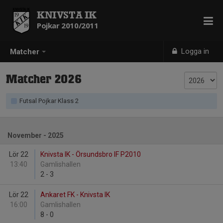
KNIVSTA IK
Pojkar 2010/2011
Logga in
Matcher
Matcher 2026
Futsal Pojkar Klass 2
November - 2025
Lör 22
Knivsta IK - Örsundsbro IF P2010
13:40
Gamlishallen
2
-
3
Lör 22
Ankaret FK - Knivsta IK
16:00
Gamlishallen
8
-
0