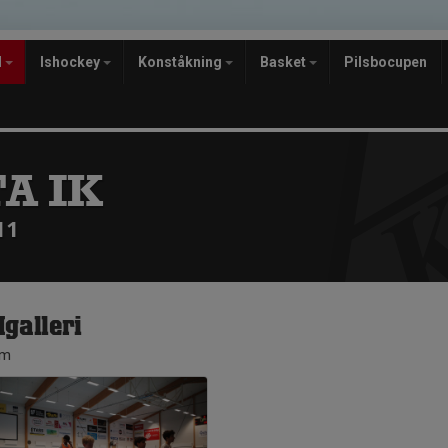
l
Ishockey
Konståkning
Basket
Pilsbocupen
A IK
11
dgalleri
um