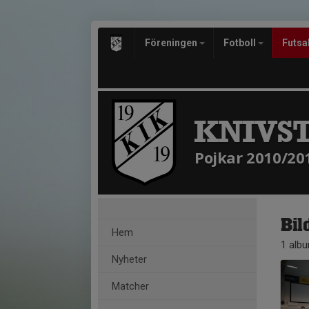
Föreningen
Fotboll
Futsa
KNIVST
Pojkar 2010/20
Bil
Hem
1 alb
Nyheter
Matcher