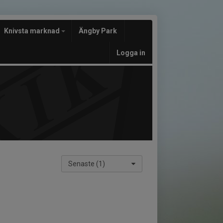
Knivsta marknad
Ängby Park
Logga in
Senaste (1)