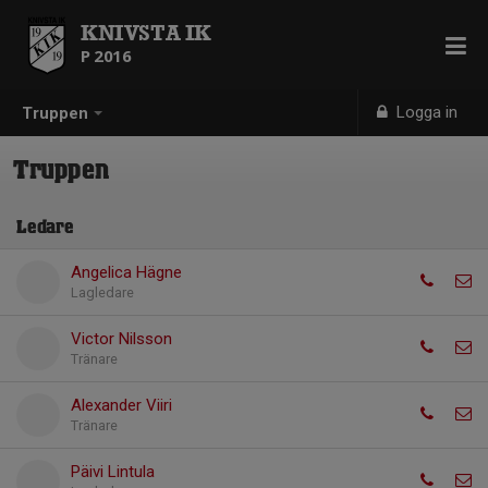
KNIVSTA IK
P 2016
Logga in
Truppen
Truppen
Ledare
Angelica Hägne
Lagledare
Victor Nilsson
Tränare
Alexander Viiri
Tränare
Päivi Lintula