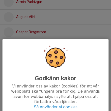
Armin Parhizgar
August Viiri
Casper Bergström
Cornelis Wiik
Ebbe Kjellberg Larsson
Godkänn kakor
Felix Jernberg
Vi använder oss av kakor (cookies) för att vår
webbplats ska fungera bra för dig. De används
Frank Jörgensen
även för webbanalys i syfte att hjälpa oss att
förbättra våra tjänster.
Så använder vi cookies
Giona Cocca