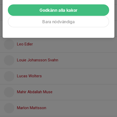
Godkänn alla kakor
Ilich Fareed Martínez Bravo
Bara nödvändiga
Kerem Ayaz
Leo Edler
Louie Johansson Svahn
Lucas Wolters
Mahir Abdallah Muse
Marlon Mattsson