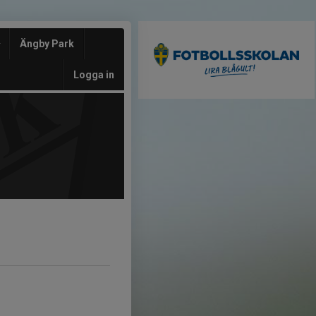
Ängby Park
Logga in