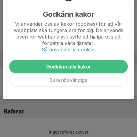
Walter Dachner
Godkänn kakor
Vi använder oss av kakor (cookies) för att vår
William Stål
webbplats ska fungera bra för dig. De används
även för webbanalys i syfte att hjälpa oss att
förbättra våra tjänster.
Wilmer Hedberg
Så använder vi cookies
Ledare
Godkänn alla kakor
Håkan Lundberg
Assisterande Tränare
Bara nödvändiga
Torbjörn Angelbrant
Lagledare, assisterande tränare
Referat
Inget referat skrivet