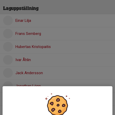
Laguppställning
Einar Lilja
Frans Semberg
Hubertas Kristopaitis
Ivar Åhlin
Jack Andersson
Jonathan Lönn
Ludvig Tjernlund
Oliver Lundberg