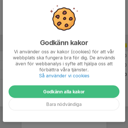
Ålder
11 år
Godkänn kakor
ALLA SERIER
ALLA ÅR
Vi använder oss av kakor (cookies) för att vår
2026
5
0
0
0
webbplats ska fungera bra för dig. De används
även för webbanalys i syfte att hjälpa oss att
2025
12
0
0
0
förbättra våra tjänster.
Totalt
17
0
0
0
Så använder vi cookies
Godkänn alla kakor
Bara nödvändiga