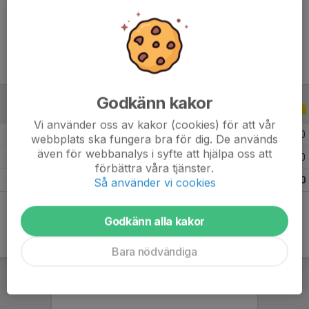
Ålder
11 år
Godkänn kakor
ALLA SERIER
ALLA ÅR
Vi använder oss av kakor (cookies) för att vår
2026
8
0
0
0
webbplats ska fungera bra för dig. De används
även för webbanalys i syfte att hjälpa oss att
2025
12
0
0
0
förbättra våra tjänster.
Totalt
20
0
0
0
Så använder vi cookies
Godkänn alla kakor
Bara nödvändiga