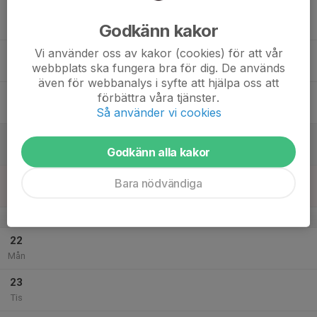
17
Godkänn kakor
Ons
Vi använder oss av kakor (cookies) för att vår
18
webbplats ska fungera bra för dig. De används
Tor
även för webbanalys i syfte att hjälpa oss att
19
förbättra våra tjänster.
Fre
Så använder vi cookies
20
Godkänn alla kakor
Lör
21
Bara nödvändiga
Sön
v.4
22
Mån
23
Tis