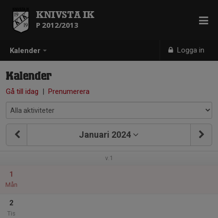
KNIVSTA IK
P 2012/2013
Logga in
Kalender
Kalender
Gå till idag
|
Prenumerera
Januari 2024
v.1
1
Mån
2
Tis