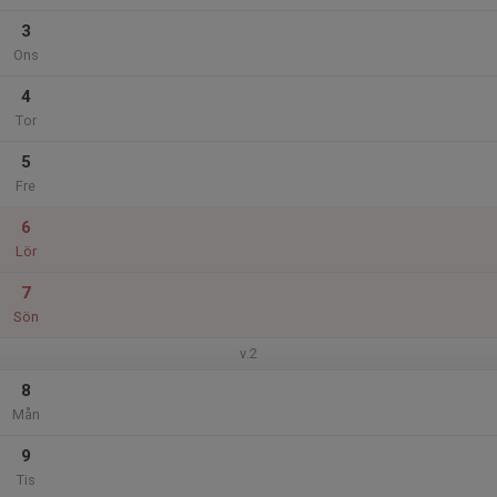
3
Ons
4
Tor
5
Fre
6
Lör
7
Sön
v.2
8
Mån
9
Tis