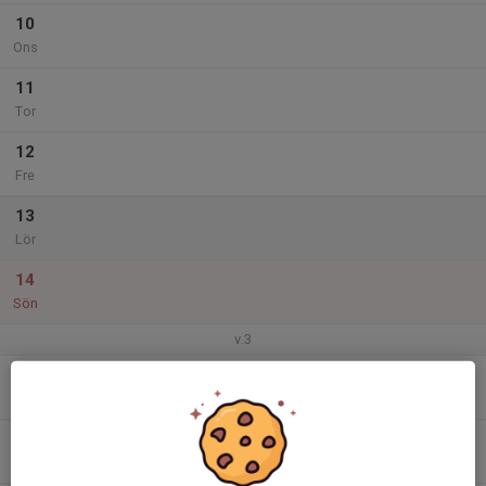
10
Ons
11
Tor
12
Fre
13
Lör
14
Sön
v.3
15
Mån
16
Tis