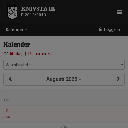
KNIVSTA IK
P 2012/2013
Logga in
Kalender
Kalender
Gå till idag
|
Prenumerera
Augusti 2026
1
Lör
2
Sön
v.32