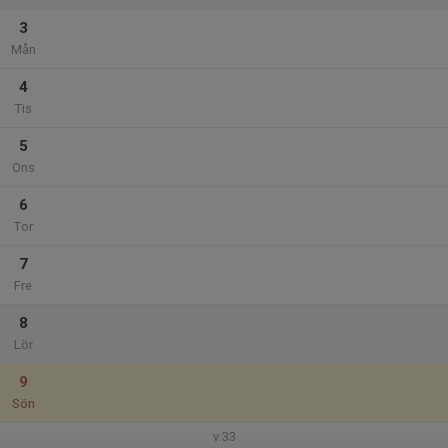
3
Mån
4
Tis
5
Ons
6
Tor
7
Fre
8
Lör
9
Sön
v.33