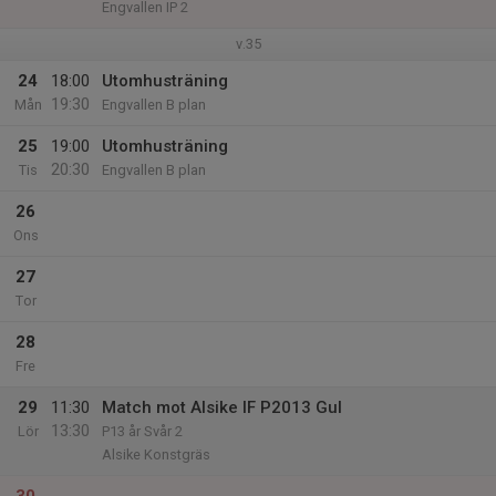
Engvallen IP 2
v.35
24
18:00
Utomhusträning
19:30
Mån
Engvallen B plan
25
19:00
Utomhusträning
20:30
Tis
Engvallen B plan
26
Ons
27
Tor
28
Fre
29
11:30
Match mot Alsike IF P2013 Gul
13:30
Lör
P13 år Svår 2
Alsike Konstgräs