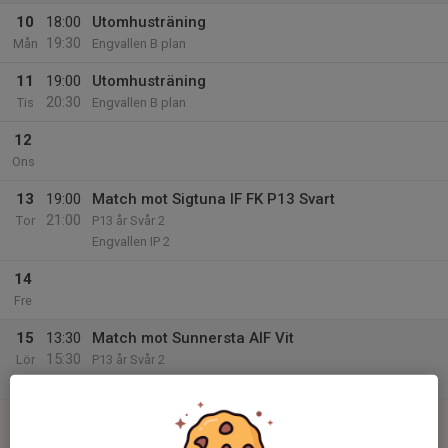
10
18:00
Utomhusträning
19:30
Mån
Engvallen B plan
11
19:00
Utomhusträning
20:30
Tis
Engvallen B plan
12
Ons
13
19:00
Match mot Sigtuna IF FK P13 Svart
21:00
Tor
P13 år Svår 2
Engvallen IP 2
14
Fre
15
13:30
Match mot Sunnersta AIF Vit
15:30
Lör
P13 år Svår 2
Valsätraskolans Konstgräs
16
Sön