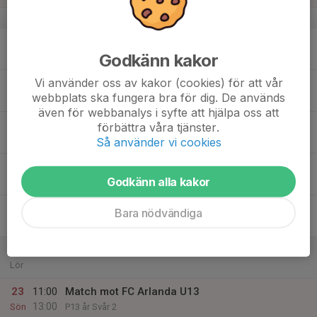
v.34
17
18:00
Utomhusträning
19:30
Godkänn kakor
Mån
Engvallen B plan
Vi använder oss av kakor (cookies) för att vår
18
19:00
Utomhusträning
webbplats ska fungera bra för dig. De används
20:30
Tis
Engvallen B plan
även för webbanalys i syfte att hjälpa oss att
19
förbättra våra tjänster.
Ons
Så använder vi cookies
20
Godkänn alla kakor
Tor
21
Bara nödvändiga
Fre
22
Lör
23
11:00
Match mot FC Arlanda U13
13:00
Sön
P13 år Svår 2