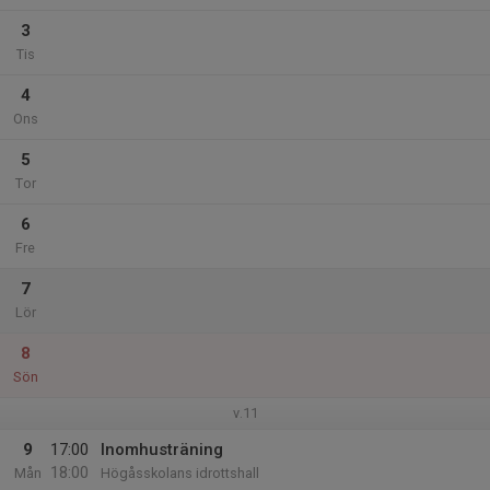
3
Tis
4
Ons
5
Tor
6
Fre
7
Lör
8
Sön
v.11
9
17:00
Inomhusträning
18:00
Mån
Högåsskolans idrottshall