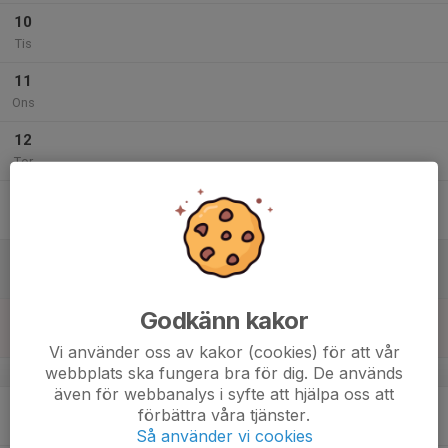
10
Tis
11
Ons
12
Tor
13
Fre
14
Lör
Godkänn kakor
15
Sön
Vi använder oss av kakor (cookies) för att vår
webbplats ska fungera bra för dig. De används
v.12
även för webbanalys i syfte att hjälpa oss att
16
17:00
Inomhusträning
förbättra våra tjänster.
18:00
Mån
Högåsskolans idrottshall
Så använder vi cookies