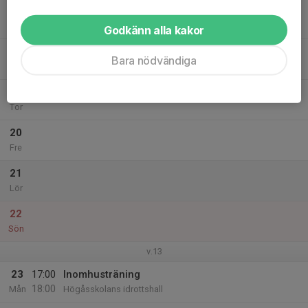
17
Tis
Godkänn alla kakor
18
Bara nödvändiga
Ons
19
Tor
20
Fre
21
Lör
22
Sön
v.13
23
17:00
Inomhusträning
18:00
Mån
Högåsskolans idrottshall