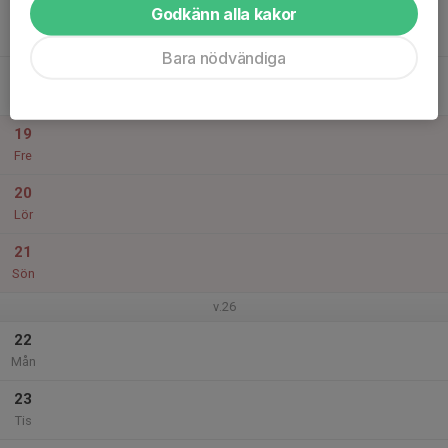
Godkänn alla kakor
17
Ons
Bara nödvändiga
18
18:00
Träning
19:00
Tor
Pizzavallen/Fröängen
19
Fre
20
Lör
21
Sön
v.26
22
Mån
23
Tis