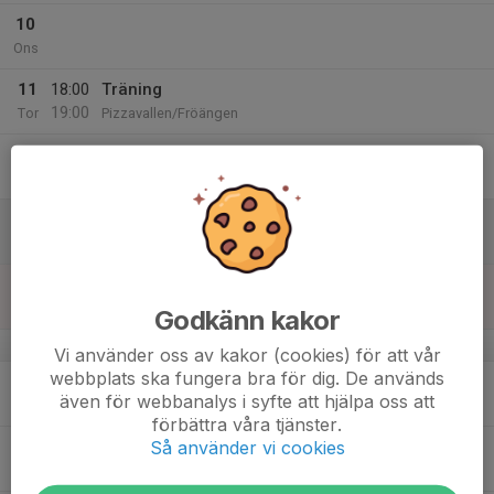
10
Ons
11
18:00
Träning
19:00
Tor
Pizzavallen/Fröängen
12
Fre
13
09:00
Pilsbocupen 13/6 för F2018
14:30
Lör
Friluftsområdet Pilsbo
14
Sön
Godkänn kakor
v.25
Vi använder oss av kakor (cookies) för att vår
webbplats ska fungera bra för dig. De används
15
även för webbanalys i syfte att hjälpa oss att
Mån
förbättra våra tjänster.
Så använder vi cookies
16
Tis