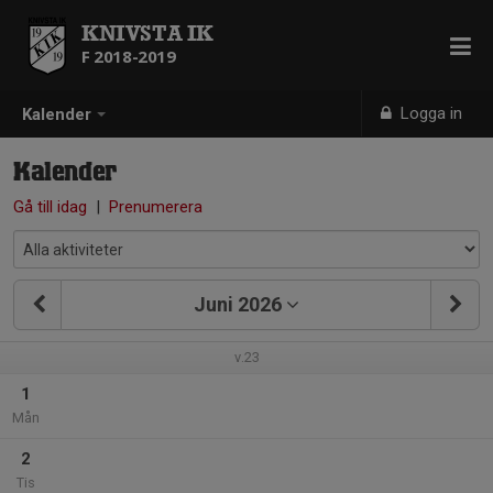
KNIVSTA IK
F 2018-2019
Logga in
Kalender
Kalender
Gå till idag
|
Prenumerera
Juni 2026
v.23
1
Mån
2
Tis