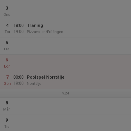
3
Ons
4
18:00
Träning
19:00
Tor
Pizzavallen/Fröängen
5
Fre
6
Lör
7
00:00
Poolspel Norrtälje
19:00
Sön
Norrtälje
v.24
8
Mån
9
Tis