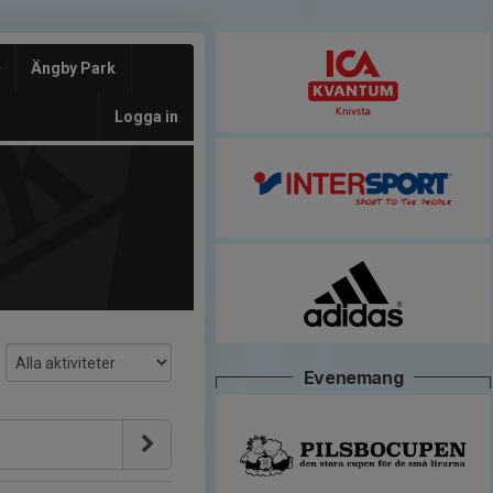
Ängby Park
Logga in
Evenemang