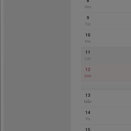
8
Ons
9
Tor
10
Fre
11
Lör
12
Sön
13
Mån
14
Tis
15