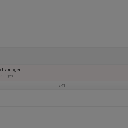
a träningen
Fröängen
v.41