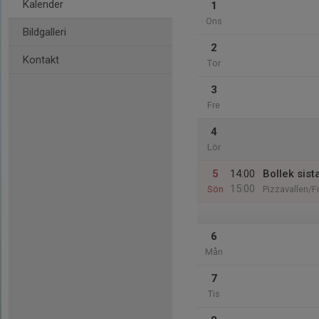
Kalender
1
Ons
Bildgalleri
2
Kontakt
Tor
3
Fre
4
Lör
5
14:00
Bollek sist
15:00
Sön
Pizzavallen/
6
Mån
7
Tis