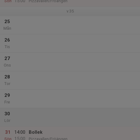
15:00
Sön
Pizzavallen/Fröängen
v.35
25
Mån
26
Tis
27
Ons
28
Tor
29
Fre
30
Lör
31
14:00
Bollek
15:00
Sön
Pizzavallen/Fröängen