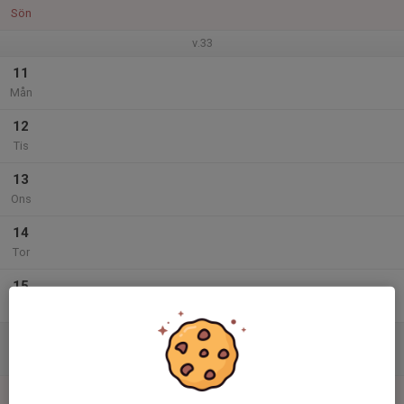
Sön
v.33
11
Mån
12
Tis
13
Ons
14
Tor
15
Fre
16
Lör
17