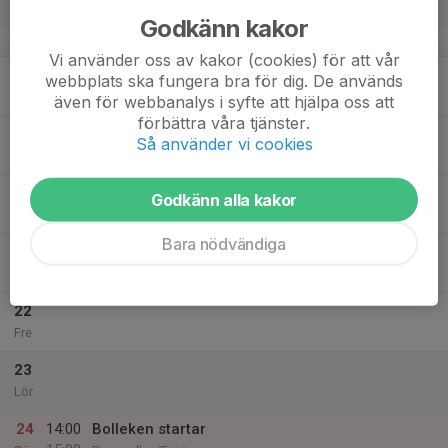
Sön
Godkänn kakor
v.34
Vi använder oss av kakor (cookies) för att vår
18
webbplats ska fungera bra för dig. De används
Mån
även för webbanalys i syfte att hjälpa oss att
förbättra våra tjänster.
19
Så använder vi cookies
Tis
20
Godkänn alla kakor
Ons
Bara nödvändiga
21
Tor
22
Fre
23
Lör
24
14:00
Bolleken startar