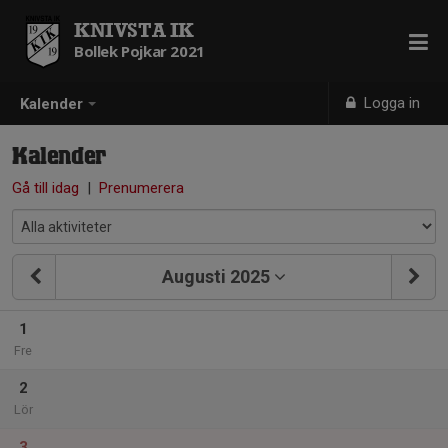
KNIVSTA IK
Bollek Pojkar 2021
Logga in
Kalender
Kalender
Gå till idag
|
Prenumerera
Augusti 2025
1
Fre
2
Lör
3