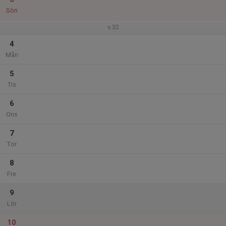
Sön
v.32
4
Mån
5
Tis
6
Ons
7
Tor
8
Fre
9
Lör
10