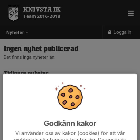
KNIVSTA IK
Team 2016-2018
Logga in
Nyheter
Ingen nyhet publicerad
Det finns inga nyheter än.
Tidigare nyheter
Det finns inga tidigare nyheter
Godkänn kakor
Vi använder oss av kakor (cookies) för att vår
webbplats ska fungera bra för dig. De används