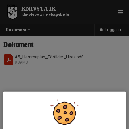
KNIVSTA IK
Skridsko-/Hockeyskola
Logga in
Dokument
Dokument
A5_Hemmaplan_Förälder_Hires.pdf
8,89 MB