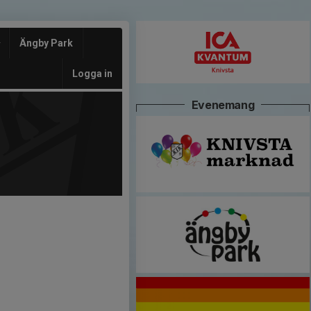
Ängby Park
Logga in
Evenemang