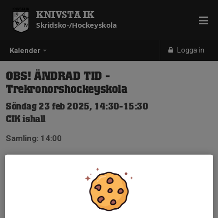
KNIVSTA IK
Skridsko-/Hockeyskola
Logga in
Kalender
OBS! ÄNDRAD TID -
Trekronorshockeyskola
Söndag 23 feb 2025, 14:30-15:30
CIK ishall
Samling: 14:00