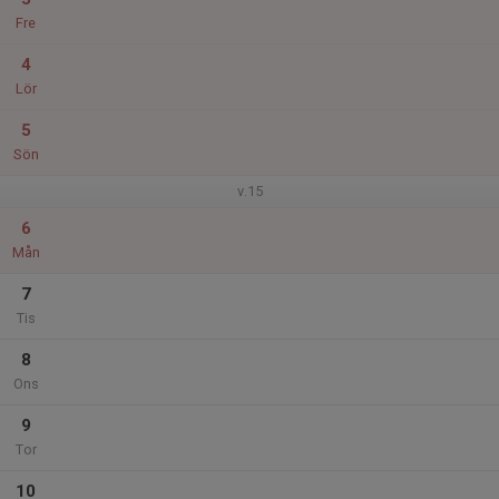
Fre
4
Lör
5
Sön
v.15
6
Mån
7
Tis
8
Ons
9
Tor
10