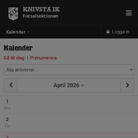
KNIVSTA IK
Futsalsektionen
Logga in
Kalender
Kalender
Gå till idag
|
Prenumerera
April 2026
1
Ons
2
Tor
3