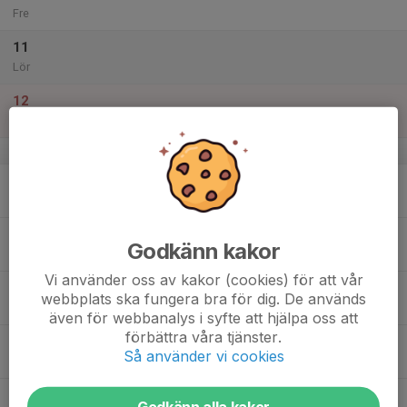
Fre
11
Lör
12
Sön
v.16
13
Mån
14
Godkänn kakor
Tis
Vi använder oss av kakor (cookies) för att vår
15
webbplats ska fungera bra för dig. De används
Ons
även för webbanalys i syfte att hjälpa oss att
förbättra våra tjänster.
16
Så använder vi cookies
Tor
17
Godkänn alla kakor