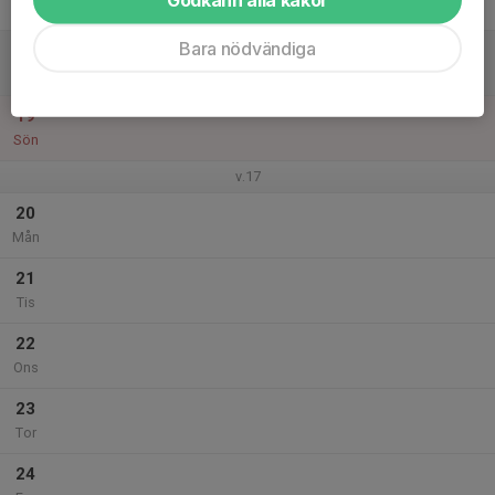
Fre
Bara nödvändiga
18
Lör
19
Sön
v.17
20
Mån
21
Tis
22
Ons
23
Tor
24