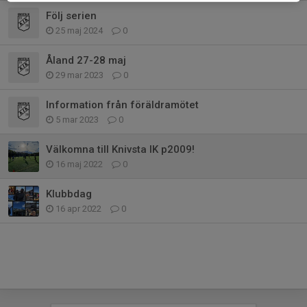
Följ serien
25 maj 2024
0
Åland 27-28 maj
29 mar 2023
0
Information från föräldramötet
5 mar 2023
0
Välkomna till Knivsta IK p2009!
16 maj 2022
0
Klubbdag
16 apr 2022
0