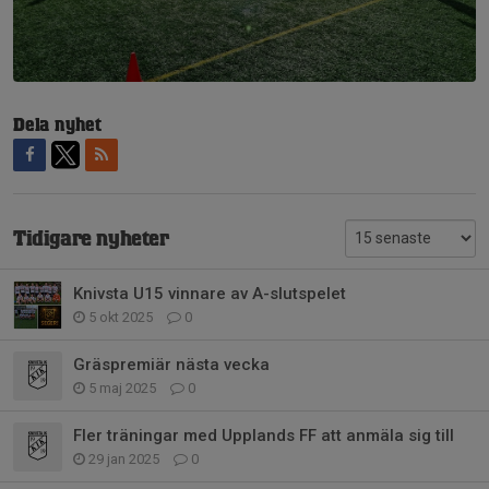
Dela nyhet
Tidigare nyheter
Knivsta U15 vinnare av A-slutspelet
5 okt 2025
0
Gräspremiär nästa vecka
5 maj 2025
0
Fler träningar med Upplands FF att anmäla sig till
29 jan 2025
0