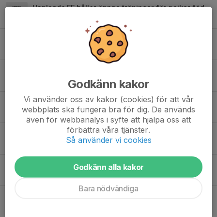
Upplands FF håller öppna träningar för pojkar födda 2010
12 jan 2025
0
Upplands FF informerar om distriktslagsverksamhet för pojkar 2010
12 jan 2025
0
Nu kan man följa laget på instagram
Godkänn kakor
17 dec 2024
0
Vi använder oss av kakor (cookies) för att vår
Upplands FF informerar om distriktslagsverksamhet för pojkar 2010
webbplats ska fungera bra för dig. De används
29 nov 2024
0
även för webbanalys i syfte att hjälpa oss att
förbättra våra tjänster.
Tack Jonilma!🙏
Så använder vi cookies
29 nov 2024
0
Upplands FF håller öppna träningar för pojkar födda 2010
Godkänn alla kakor
24 okt 2024
1
Bara nödvändiga
Lagfotografering
28 maj 2024
0