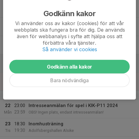
17
Godkänn kakor
Ons
Vi använder oss av kakor (cookies) för att vår
18
webbplats ska fungera bra för dig. De används
Tor
även för webbanalys i syfte att hjälpa oss att
19
förbättra våra tjänster.
Fre
Så använder vi cookies
20
Godkänn alla kakor
Lör
21
18:30
Inomhusträning
Bara nödvändiga
20:00
Sön
Adolfsbergshallen Alsike
v.4
22
23:00
Intresseanmälan för spel i KIK-P11 2024
23:59
Mån
OBS! Ingen plats, endast intresseanmälan!
23
18:30
Inomhusträning
19:30
Tis
Adolfsbergshallen Alsike