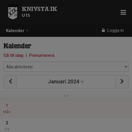
KNIVSTA IK
U15
Logga in
Kalender
Kalender
Gå till idag
|
Prenumerera
Januari 2024
v.1
1
Mån
2
Tis