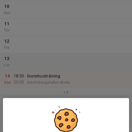
10
Ons
11
Tor
12
Fre
13
Lör
14
18:30
Inomhusträning
20:00
Sön
Adolfsbergshallen Alsike
v.3
15
Mån
16
18:30
Inomhusträning
19:30
Tis
Adolfsbergshallen Alsike