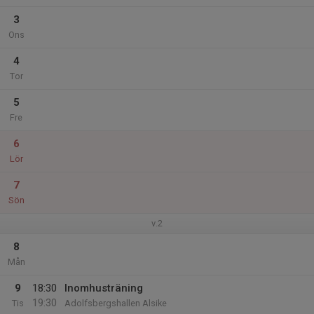
3
Ons
4
Tor
5
Fre
6
Lör
7
Sön
v.2
8
Mån
9
18:30
Inomhusträning
19:30
Tis
Adolfsbergshallen Alsike