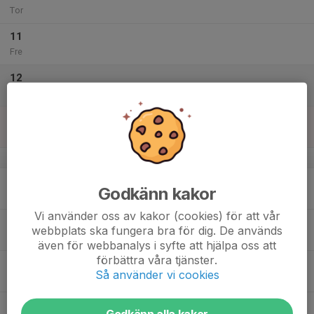
Tor
11
Fre
12
Lör
13
Sön
v.16
14
Godkänn kakor
Mån
Vi använder oss av kakor (cookies) för att vår
15
webbplats ska fungera bra för dig. De används
Tis
även för webbanalys i syfte att hjälpa oss att
förbättra våra tjänster.
16
Så använder vi cookies
Ons
17
Godkänn alla kakor