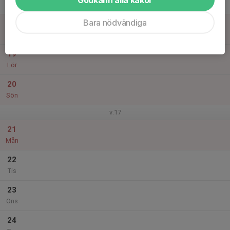
Tor
Bara nödvändiga
18
Fre
19
Lör
20
Sön
v.17
21
Mån
22
Tis
23
Ons
24