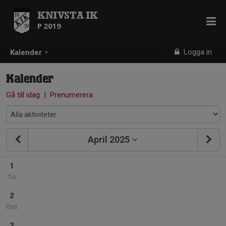
KNIVSTA IK
P 2019
Logga in
Kalender
Kalender
Gå till idag
|
Prenumerera
April 2025
1
Tis
2
Ons
3