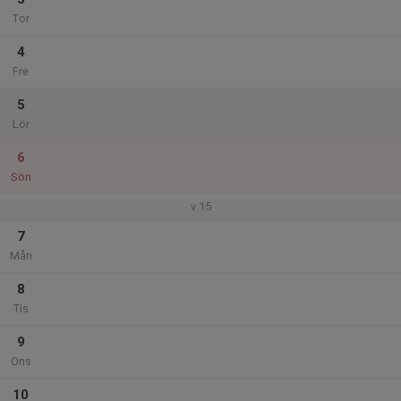
Tor
4
Fre
5
Lör
6
Sön
v.15
7
Mån
8
Tis
9
Ons
10