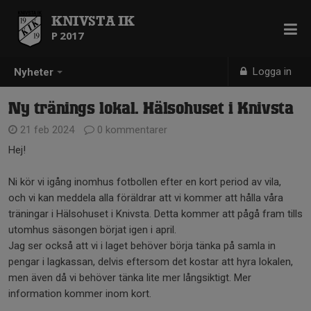
KNIVSTA IK
P 2017
Logga in
Nyheter
Ny tränings lokal. Hälsohuset i Knivsta
21 feb 2024
0 kommentarer
Hej!
Ni kör vi igång inomhus fotbollen efter en kort period av vila,
och vi kan meddela alla föräldrar att vi kommer att hålla våra
träningar i Hälsohuset i Knivsta. Detta kommer att pågå fram tills
utomhus säsongen börjat igen i april.
Jag ser också att vi i laget behöver börja tänka på samla in
pengar i lagkassan, delvis eftersom det kostar att hyra lokalen,
men även då vi behöver tänka lite mer långsiktigt. Mer
information kommer inom kort.