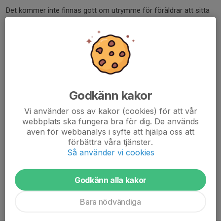
Det kommer inte finnas gott om utrymme för föräldrar att sitta
och titta på under träningen som det var i Margareta skolan. Med
det i åtanke vill jag uppmana de föräldrar som känner att de kan
lämna sina barn under träningen och hämta de när träningen är
slut att göra det.
Vi ses på Tisdagen den 27/2.
Godkänn kakor
Med vänliga hälsningar
Vi använder oss av kakor (cookies) för att vår
Antonio Pizarro
webbplats ska fungera bra för dig. De används
även för webbanalys i syfte att hjälpa oss att
Knivsta IK P17 Lagledare
förbättra våra tjänster.
Så använder vi cookies
Dela nyhet
Godkänn alla kakor
Bara nödvändiga
Tidigare nyheter