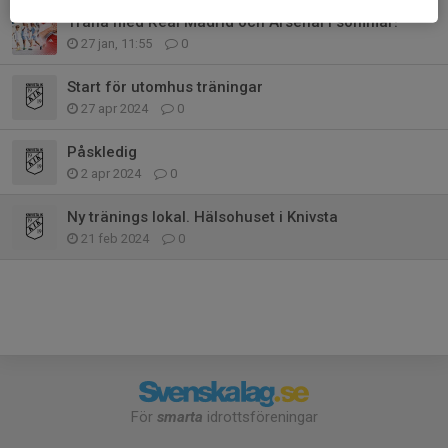
Träna med Real Madrid och Arsenal i sommar!
27 jan, 11:55
0
Start för utomhus träningar
27 apr 2024
0
Påskledig
2 apr 2024
0
Ny tränings lokal. Hälsohuset i Knivsta
21 feb 2024
0
För
smarta
idrottsföreningar