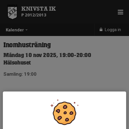
KNIVSTA IK
P 2012/2013
Logga in
Kalender
Inomhusträning
Måndag 10 nov 2025, 19:00-20:00
Hälsohuset
Samling: 19:00