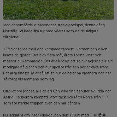
Idag genomförde vi säsongens tredje poolspel, denna gång i
Norrtälje. Vi hade lika tur med vädret som vid de tidigare
tillfällena!
15 tjejer följde med och kämpade tappert i värmen och vilken
insats de gjorde! Det blev flera mål, årets första vinst och
massor av kämparglöd. Det är så roligt att se hur tjejerna blir allt
modigare på planen och hur spelförståelsen börjar växa fram.
Det allra finaste är ändå att se hur de hejar på varandra och har
så roligt tillsammans som lag.
Otroligt bra jobbat, alla tjejer! Och vilka fina debuter av Frida och
Astrid – superbra kämpat! Stort tack också till Ronja från F17
som förstärkte truppen även den här gången.
Nu laddar vi om inför Pilsbocupen den 13 juni med F18! 😎⚽