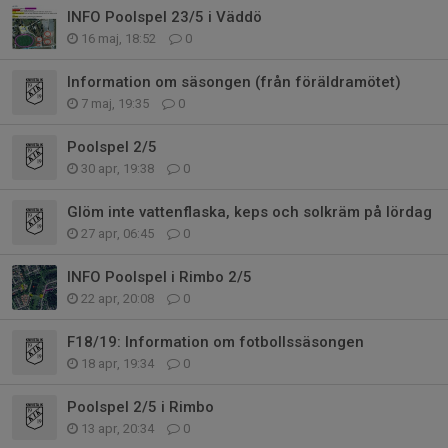
INFO Poolspel 23/5 i Väddö
16 maj, 18:52
0
Information om säsongen (från föräldramötet)
7 maj, 19:35
0
Poolspel 2/5
30 apr, 19:38
0
Glöm inte vattenflaska, keps och solkräm på lördag
27 apr, 06:45
0
INFO Poolspel i Rimbo 2/5
22 apr, 20:08
0
F18/19: Information om fotbollssäsongen
18 apr, 19:34
0
Poolspel 2/5 i Rimbo
13 apr, 20:34
0