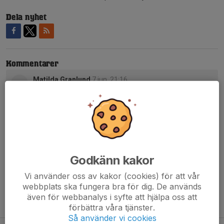
Dela nyhet
Kommentarer
Matilda Granlund
7 jun, 21:16
Vilket härligt gäng! Bra jobbat till så väl tjejerna som
ledare.
Camilla Källman
7 jun, 22:47
Tack för fint välkomnade av Astrid! Vilka duktiga spelare
och ledare idag!
Godkänn kakor
Alex Bengtsson
8 jun, 10:36
Heja er!
Vi använder oss av kakor (cookies) för att vår
webbplats ska fungera bra för dig. De används
även för webbanalys i syfte att hjälpa oss att
Tidigare nyheter
förbättra våra tjänster.
Så använder vi cookies