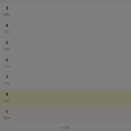
3
Mån
4
Tis
5
Ons
6
Tor
7
Fre
8
Lör
9
Sön
v.33