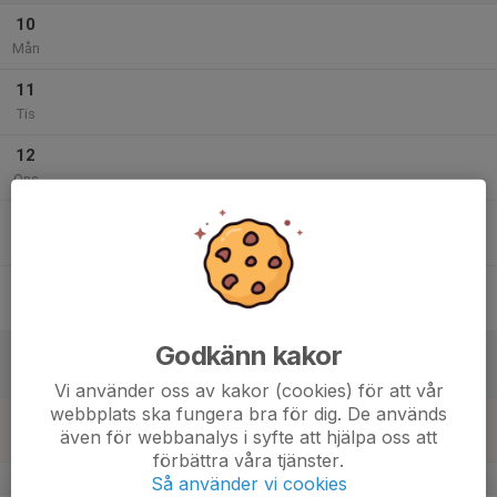
10
Mån
11
Tis
12
Ons
13
Tor
14
Fre
Godkänn kakor
15
Lör
Vi använder oss av kakor (cookies) för att vår
webbplats ska fungera bra för dig. De används
16
även för webbanalys i syfte att hjälpa oss att
Sön
förbättra våra tjänster.
v.34
Så använder vi cookies