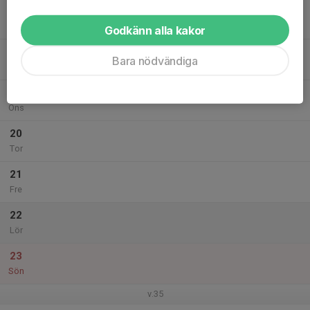
17
Mån
Godkänn alla kakor
18
Bara nödvändiga
Tis
19
Ons
20
Tor
21
Fre
22
Lör
23
Sön
v.35