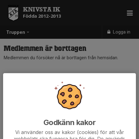
KNIVSTA IK
Födda 2012-2013
Logga in
Truppen
Medlemmen är borttagen
Medlemmen du försöker nå är borttagen från hemsidan.
Godkänn kakor
Vi använder oss av kakor (cookies) för att vår
webbplats ska fungera bra för dig. De används