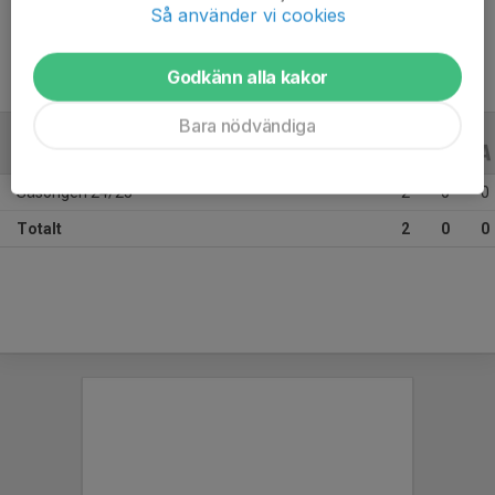
Ålder
38 år
Så använder vi cookies
Godkänn alla kakor
Bara nödvändiga
ALLA SERIER
ALLA ÅR
Säsongen 24/25
2
0
0
Totalt
2
0
0