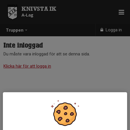
KNIVSTA IK
A-Lag
Logga in
Truppen
Inte inloggad
Du måste vara inloggad för att se denna sida.
Klicka här för att logga in