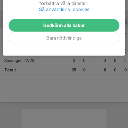
förbättra våra tjänster.
Så använder vi cookies
ALLA SERIER
ALLA ÅR
Godkänn alla kakor
Säsongen 25/26
10
0
-
0
0
0
Bara nödvändiga
Säsongen 24/25
14
0
-
0
0
0
Säsongen 23/24
8
0
-
0
0
0
Säsongen 22/23
3
0
-
0
0
0
Totalt
35
0
-
0
0
0