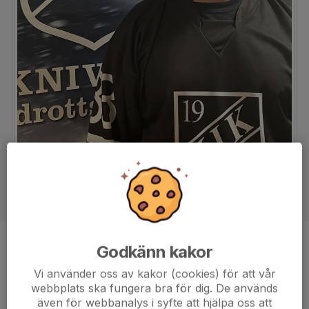
Godkänn kakor
Position
Målvakt
Ålder
36 år
Vi använder oss av kakor (cookies) för att vår
webbplats ska fungera bra för dig. De används
även för webbanalys i syfte att hjälpa oss att