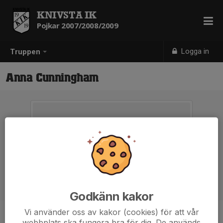
KNIVSTA IK
Pojkar 2007/2008/2009
Logga in
Truppen
Anna Cunningham
Godkänn kakor
Vi använder oss av kakor (cookies) för att vår
Titel
Lagledare
webbplats ska fungera bra för dig. De används