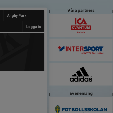
Våra partners
Ängby Park
Logga in
Evenemang