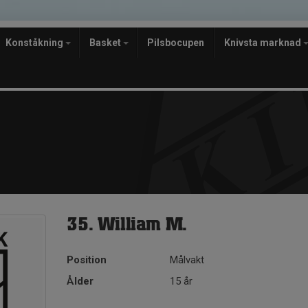
Konståkning
Basket
Pilsbocupen
Knivsta marknad
35. William M.
Position
Målvakt
Ålder
15 år