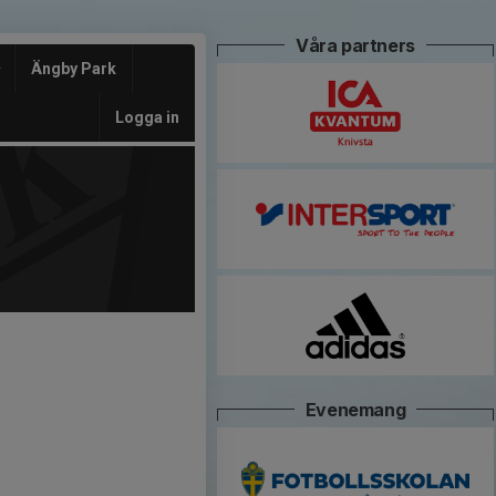
Våra partners
Ängby Park
Logga in
Evenemang