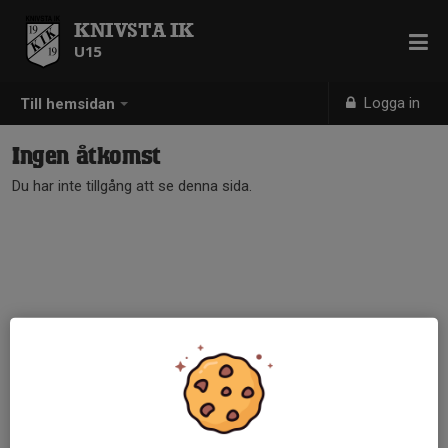
KNIVSTA IK
U15
Logga in
Till hemsidan
Ingen åtkomst
Du har inte tillgång att se denna sida.